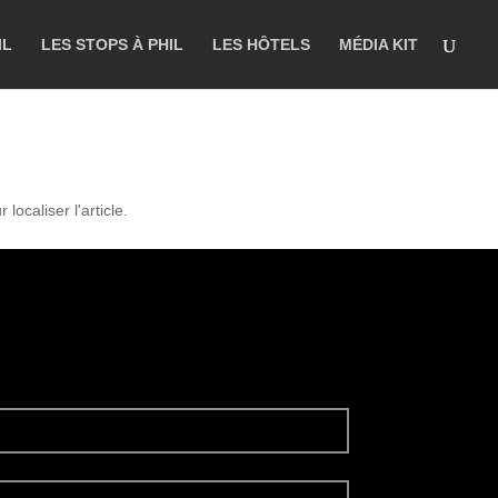
IL
LES STOPS À PHIL
LES HÔTELS
MÉDIA KIT
ocaliser l'article.