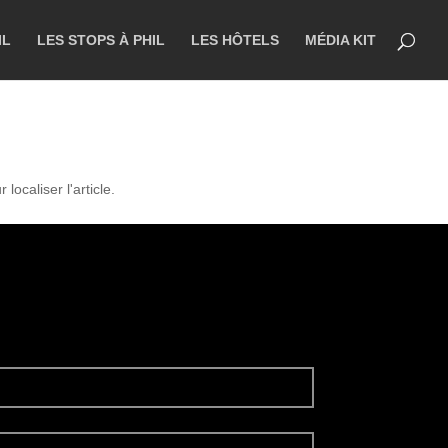
IL
LES STOPS À PHIL
LES HÔTELS
MÉDIA KIT
ocaliser l'article.